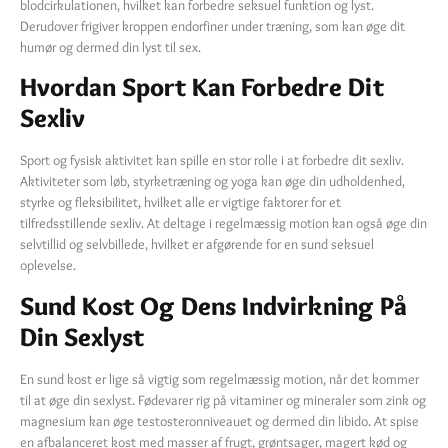
blodcirkulationen, hvilket kan forbedre seksuel funktion og lyst.
Derudover frigiver kroppen endorfiner under træning, som kan øge dit
humør og dermed din lyst til sex.
Hvordan Sport Kan Forbedre Dit
Sexliv
Sport og fysisk aktivitet kan spille en stor rolle i at forbedre dit sexliv.
Aktiviteter som løb, styrketræning og yoga kan øge din udholdenhed,
styrke og fleksibilitet, hvilket alle er vigtige faktorer for et
tilfredsstillende sexliv. At deltage i regelmæssig motion kan også øge din
selvtillid og selvbillede, hvilket er afgørende for en sund seksuel
oplevelse.
Sund Kost Og Dens Indvirkning På
Din Sexlyst
En sund kost er lige så vigtig som regelmæssig motion, når det kommer
til at øge din sexlyst. Fødevarer rig på vitaminer og mineraler som zink og
magnesium kan øge testosteronniveauet og dermed din libido. At spise
en afbalanceret kost med masser af frugt, grøntsager, magert kød og