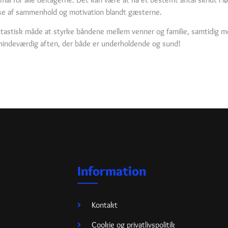
lelse af sammenhold og motivation blandt gæsterne.
ntastisk måde at styrke båndene mellem venner og familie, samtidig me
n mindeværdig aften, der både er underholdende og sund!
Information
Kontakt
Cookie og privatlivspolitik