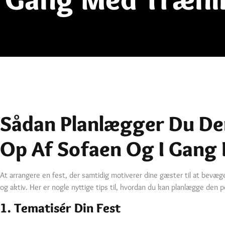
Sådan Planlægger Du Den
Op Af Sofaen Og I Gang
At arrangere en fest, der samtidig motiverer dine gæster til at bevæge
og aktiv. Her er nogle nyttige tips til, hvordan du kan planlægge den 
1. Tematisér Din Fest