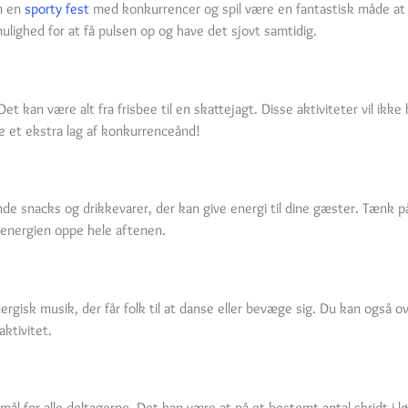
an en
sporty fest
med konkurrencer og spil være en fantastisk måde at f
mulighed for at få pulsen op og have det sjovt samtidig.
 Det kan være alt fra frisbee til en skattejagt. Disse aktiviteter vil 
øje et ekstra lag af konkurrenceånd!
unde snacks og drikkevarer, der kan give energi til dine gæster. Tænk 
 energien oppe hele aftenen.
gisk musik, der får folk til at danse eller bevæge sig. Du kan også ov
aktivitet.
l for alle deltagerne. Det kan være at nå et bestemt antal skridt i lø