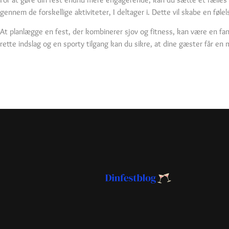
gennem de forskellige aktiviteter, I deltager i. Dette vil skabe en fø
At planlægge en fest, der kombinerer sjov og fitness, kan være en fa
rette indslag og en sporty tilgang kan du sikre, at dine gæster får e