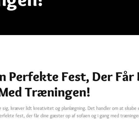
 Perfekte Fest, Der Får
 Med Træningen!
 sig, kræver lidt kreativitet og planlægning. Det handler om at skabe 
perfekte fest, der får dine gæster op af sofaen og i gang med træninge