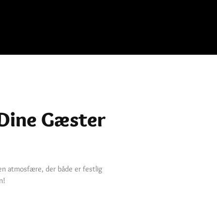
 Dine Gæster
en atmosfære, der både er festlig
n!