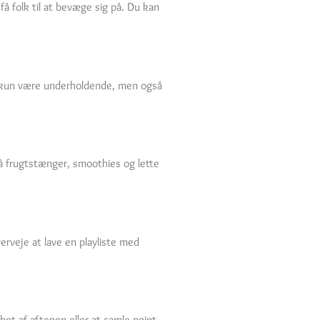
å folk til at bevæge sig på. Du kan
ikke kun være underholdende, men også
på frugtstænger, smoothies og lette
erveje at lave en playliste med
bet af aftenen eller at samle point