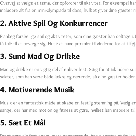
Overvej at vælge et tema, der opfordrer til aktivitet. For eksempel k
inkludere alt fra en mini-olympiade til dans, hvilket giver dine gæster 
2. Aktive Spil Og Konkurrencer
Planlæg forskellige spil og aktiviteter, som dine gæster kan deltage i.
få folk til at bevæge sig. Husk at have præmier til vinderne for at tilf
3. Sund Mad Og Drikke
Mad og drikke er en vigtig del af enhver fest. Sørg for at inkludere s
salater, som kan være både lækre og nærende, så dine gæster holder
4. Motiverende Musik
Musik er en fantastisk måde at skabe en festlig stemning på. Vælg ener
sange, der har med motion og fitness at gøre, hvilket kan inspirere til 
5. Sæt Et Mål
For at gøre din fest endnu mere engagerende, kan du sætte et fælles må