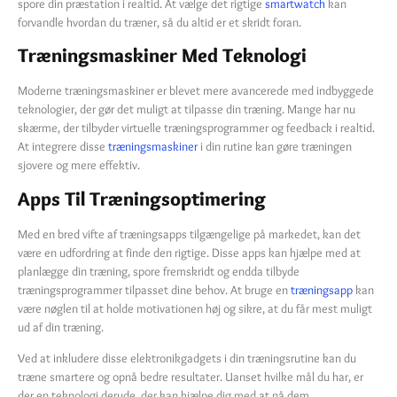
spore din præstation i realtid. At vælge det rigtige
smartwatch
kan
forvandle hvordan du træner, så du altid er et skridt foran.
Træningsmaskiner Med Teknologi
Moderne træningsmaskiner er blevet mere avancerede med indbyggede
teknologier, der gør det muligt at tilpasse din træning. Mange har nu
skærme, der tilbyder virtuelle træningsprogrammer og feedback i realtid.
At integrere disse
træningsmaskiner
i din rutine kan gøre træningen
sjovere og mere effektiv.
Apps Til Træningsoptimering
Med en bred vifte af træningsapps tilgængelige på markedet, kan det
være en udfordring at finde den rigtige. Disse apps kan hjælpe med at
planlægge din træning, spore fremskridt og endda tilbyde
træningsprogrammer tilpasset dine behov. At bruge en
træningsapp
kan
være nøglen til at holde motivationen høj og sikre, at du får mest muligt
ud af din træning.
Ved at inkludere disse elektronikgadgets i din træningsrutine kan du
træne smartere og opnå bedre resultater. Uanset hvilke mål du har, er
der en teknologi derude, der kan hjælpe dig med at nå dem.